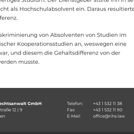
wertiges Studium. Der Dienstgeber stufte ihn in s
cht als Hochschulabsolvent ein. Daraus resultiert
ferenz.
iskriminierung von Absolventen von Studien im
ischer Kooperationsstudien an, weswegen eine
ar, und diesem die Gehaltsdifferenz von der
werden musste.
echtsanwalt GmbH
Telefon:
+43 1 532 11 38
traße 12 | 9
Fax:
+43 1 532 11 90
ien
E-Mail:
office@rihs.law