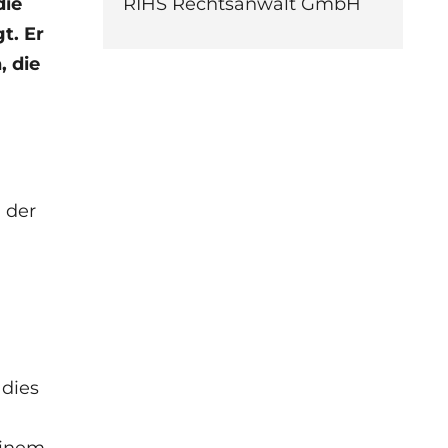
RIHS Rechtsanwalt GmbH
die
t. Er
 die
 der
 dies