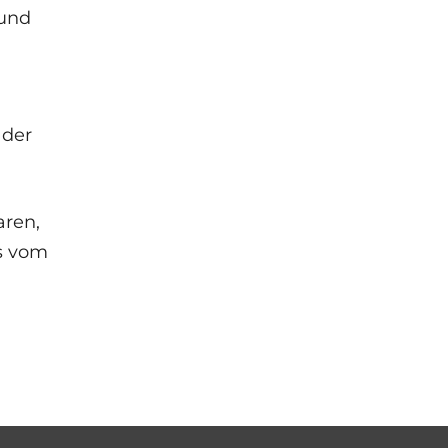
 und
 der
aren,
ls vom