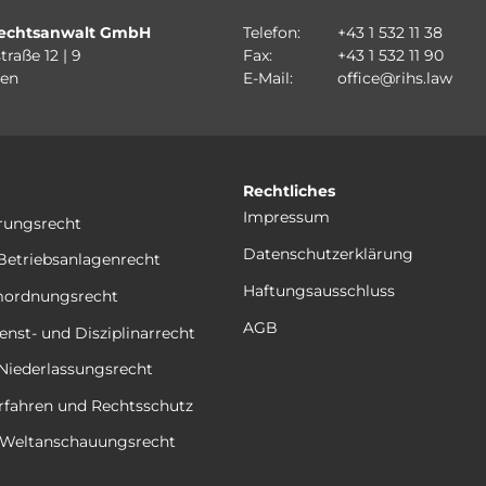
echtsanwalt GmbH
Telefon:
+43 1 532 11 38
traße 12 | 9
Fax:
+43 1 532 11 90
ien
E-Mail:
office@rihs.law
Rechtliches
Impressum
rungsrecht
Datenschutzerklärung
Betriebsanlagenrecht
Haftungsausschluss
mordnungsrecht
AGB
enst- und Disziplinarrecht
 Niederlassungsrecht
rfahren und Rechtsschutz
d Weltanschauungsrecht