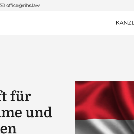
office@rihs.law
KANZL
t für
ime und
en