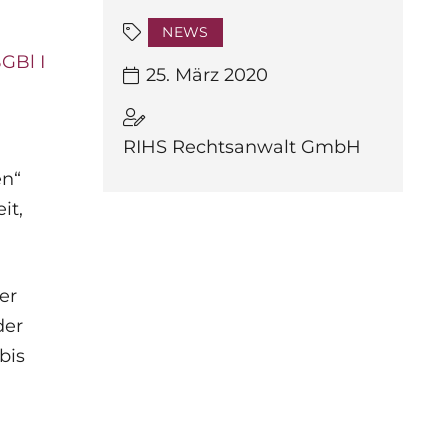
NEWS
GBl I
25. März 2020
RIHS Rechtsanwalt GmbH
en“
it,
er
der
bis